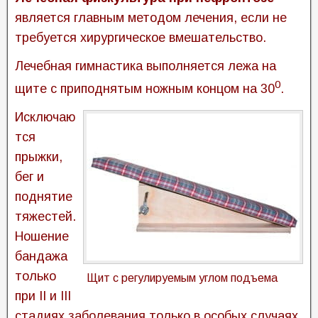
является главным методом лечения, если не
требуется хирургическое вмешательство.
Лечебная гимнастика выполняется лежа на
0
щите с приподнятым ножным концом на 30
.
Исключаю
тся
прыжки,
бег и
поднятие
тяжестей.
Ношение
бандажа
только
Щит с регулируемым углом подъема
при II и III
стадиях заболевания только в особых случаях,