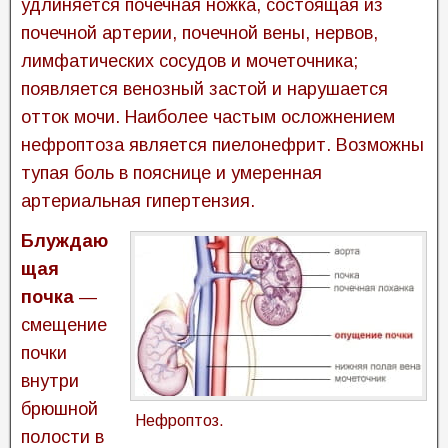
удлиняется почечная ножка, состоящая из
почечной артерии, почечной вены, нервов,
лимфатических сосудов и мочеточника;
появляется венозный застой и нарушается
отток мочи. Наиболее частым осложнением
нефроптоза является пиелонефрит. Возможны
тупая боль в пояснице и умеренная
артериальная гипертензия.
Блуждаю
щая
почка
—
смещ
ение
почки
внутри
брюшной
Нефроптоз.
полости в