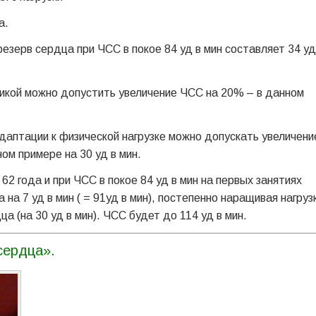
а.
резерв сердца при ЧСС в покое 84 уд в мин составляет 34 уд
тикой можно допустить увеличение ЧСС на 20% – в данном
даптации к физической нагрузке можно допускать увеличени
м примере на 30 уд в мин.
62 года и при ЧСС в покое 84 уд в мин на первых занятиях
на 7 уд в мин ( = 91уд в мин), постепенно наращивая нагруз
 (на 30 уд в мин). ЧСС будет до 114 уд в мин.
сердца».