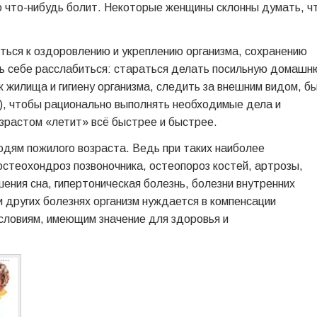
 что-нибудь болит. Некоторые женщины склонны думать, ч
ться к оздоровлению и укреплению организма, сохранению
ть себе расслабиться: стараться делать посильную домаш
 жилища и гигиену организма, следить за внешним видом, б
), чтобы рационально выполнять необходимые дела и
озрастом «летит» всё быстрее и быстрее.
дям пожилого возраста. Ведь при таких наиболее
остеохондроз позвоночника, остеопороз костей, артрозы,
ения сна, гипертоническая болезнь, болезни внутренних
 других болезнях организм нуждается в компенсации
условиям, имеющим значение для здоровья и