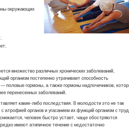
роны окружающих
;
ет;
еется множество различных хронических заболеваний,
ющий организм постепенно утрачивает способность
— половые гормоны, а также гормоны надпочечников, кото
нее перенесенных заболеваний.
тавляет какие-либо последствия. В молодости это не так
и с атрофией органов и угасанием их функций организм с тру
 снижается, человек быстро устает, чаще обостряются
ередко имеют атипичное течение с недостаточно