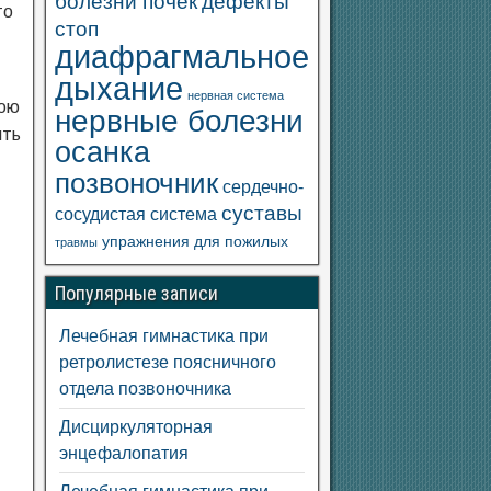
болезни почек
дефекты
то
стоп
диафрагмальное
дыхание
нервная система
нюю
нервные болезни
ыть
осанка
позвоночник
сердечно-
суставы
сосудистая система
упражнения для пожилых
травмы
Популярные записи
Лечебная гимнастика при
ретролистезе поясничного
отдела позвоночника
Дисциркуляторная
энцефалопатия