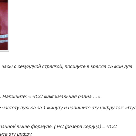
 часы с секундной стрелкой, посидите в кресле 15 мин для
80. Напишите: « ЧСС максимальная равна …».
 частоту пульса за 1 минуту и напишите эту цифру так: «Пу
азанной выше формуле. ( РС (резерв сердца) = ЧСС
те эту цифру.