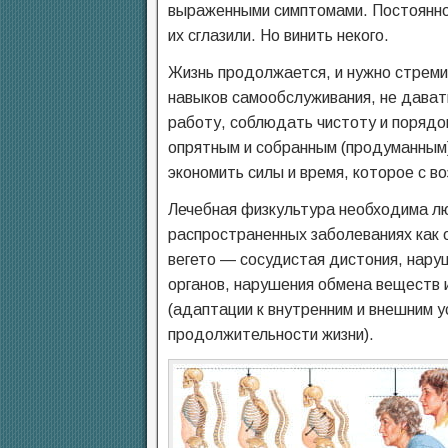
выраженными симптомами. Постоянно
их сглазили. Но винить некого.
Жизнь продолжается, и нужно стреми
навыков самообслуживания, не дава
работу, соблюдать чистоту и порядок
опрятным и собранным (продуманным
экономить силы и время, которое с в
Лечебная физкультура необходима лю
распространенных заболеваниях как 
вегето — сосудистая дистония, наруш
органов, нарушения обмена веществ и
(адаптации к внутренним и внешним 
продолжительности жизни).