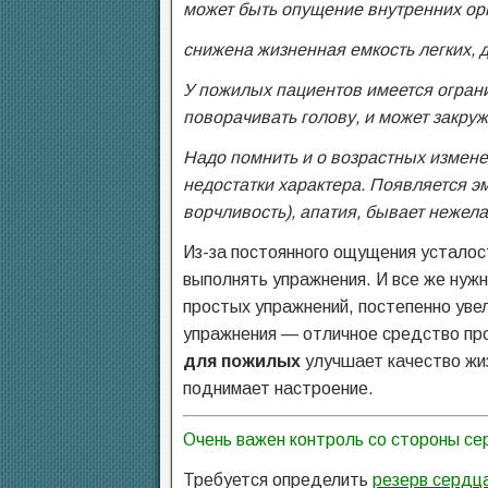
может быть опущение внутренних ор
снижена жизненная емкость легких,
У пожилых пациентов имеется ограни
поворачивать голову, и может закруж
Надо помнить и о возрастных измене
недостатки характера. Появляется эм
ворчливость), апатия, бывает нежел
Из-за постоянного ощущения усталос
выполнять упражнения. И все же нужн
простых упражнений, постепенно уве
упражнения — отличное средство про
для пожилых
улучшает качество жиз
поднимает настроение.
Очень важен контроль со стороны се
Требуется определить
резерв сердц