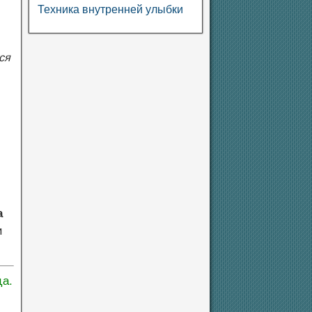
Техника внутренней улыбки
ся
а
и
да.