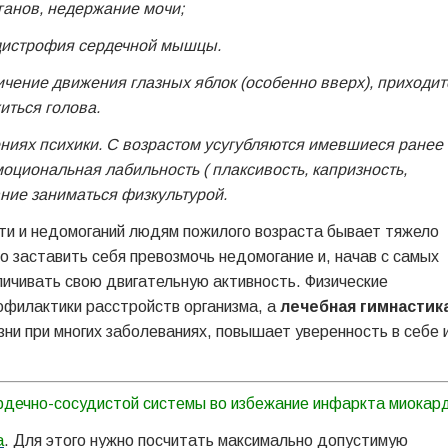
ганов, недержание мочи;
 дистрофия сердечной мышцы.
чение движения глазных яблок (особенно вверх), приходит
иться голова.
ниях психики. С возрастом усугубляются имевшиеся ранее
оциональная лабильность ( плаксивость, капризность,
ание заниматься физкультурой.
ти и недомоганий людям пожилого возраста бывает тяжело
о заставить себя превозмочь недомогание и, начав с самых
личивать свою двигательную активность. Физические
филактики расстройств организма, а
лечебная гимнастик
ни при многих заболеваниях, повышает уверенность в себе 
рдечно-сосудистой системы во избежание инфаркта миокар
а
. Для этого нужно посчитать максимально допустимую