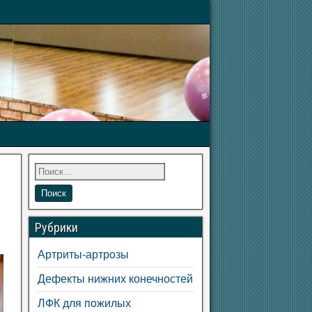
Рубрики
Артриты-артрозы
Дефекты нижних конечностей
ЛФК для пожилых